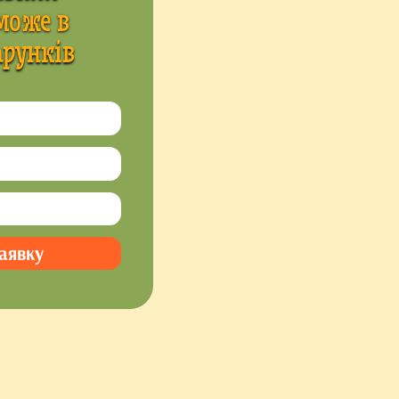
оже в 
арунків