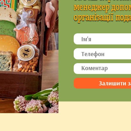
менеджер допом
організації под
Залишити заявку