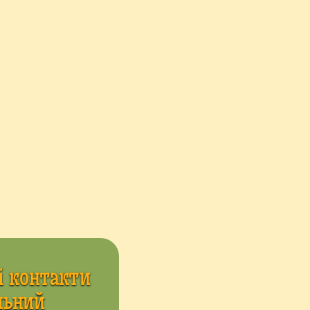
 контакти 
ьний 