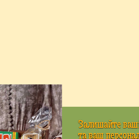
Залишайте ваші
та ваш персонал